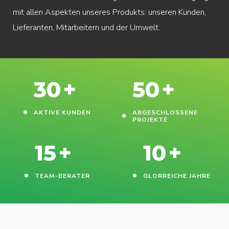
mit allen Aspekten unseres Produkts: unseren Kunden,
Lieferanten, Mitarbeitern und der Umwelt.
30
+
50
+
AKTIVE KUNDEN
ABGESCHLOSSENE
PROJEKTE
15
+
10
+
TEAM-BERATER
GLORREICHE JAHRE